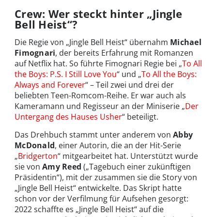
Crew: Wer steckt hinter „Jingle
Bell Heist“?
Die Regie von „Jingle Bell Heist“ übernahm
Michael
Fimognari
, der bereits Erfahrung mit Romanzen
auf Netflix hat. So führte Fimognari Regie bei „
To All
the Boys: P.S. I Still Love You
“ und „
To All the Boys:
Always and Forever
“ – Teil zwei und drei der
beliebten Teen-Romcom-Reihe. Er war auch als
Kameramann und Regisseur an der Miniserie „
Der
Untergang des Hauses Usher
“ beteiligt.
Das Drehbuch stammt unter anderem von
Abby
McDonald
, einer Autorin, die an der Hit-Serie
„
Bridgerton
“ mitgearbeitet hat. Unterstützt wurde
sie von
Amy Reed
(„Tagebuch einer zukünftigen
Präsidentin“), mit der zusammen sie die Story von
„Jingle Bell Heist“ entwickelte. Das Skript hatte
schon vor der Verfilmung für Aufsehen gesorgt:
2022 schaffte es „Jingle Bell Heist“ auf die