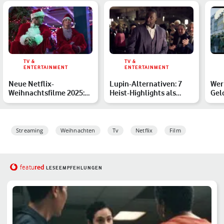
TV &
TV &
ENTERTAINMENT
ENTERTAINMENT
Neue Netflix-
Lupin-Alternativen: 7
Wer
Weihnachtsfilme 2025:
Heist-Highlights als
Gel
Diese Geschichten
Dessert zur Erfolgsser…
Staf
verzaubern D…
Streaming
Weihnachten
Tv
Netflix
Film
red
featu
LESEEMPFEHLUNGEN