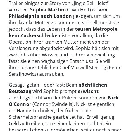
Trailer einiges zur Story von „Jingle Bell Heist“
verraten:
Sophia Martin
(Olivia Holt) ist
von
Philadelphia nach London
gezogen, um sich um
ihre kranke Mutter zu kümmern. Schnell merkt sie
jedoch, dass das Leben in der
teuren Metropole
kein Zuckerschlecken
ist – vor allem, da die
Operation ihrer kranken Mutter nicht von der
Versicherung abgedeckt wird. Sophia hält sich mit
zwei Jobs über Wasser und in ihrer Verzweiflung
fasst sie einen waghalsigen Entschluss: Sie will
ihren unausstehlichen Chef Maxwell Sterling (Peter
Serafinowicz) ausrauben.
Gesagt, getan – oder fast: Beim
nächtlichen
Beutezug
wird Sophia prompt
erwischt
,
allerdings nicht von der Polizei, sondern von
Nick
O’Connor
(Connor Swindells). Nick ist eigentlich
ein Handy-Techniker, der früher in der
Sicherheitsbranche gearbeitet hat. Er will genug
Geld auftreiben, um seiner kleinen Tochter ein
besseres Leben zu ermöglichen, seit er nach seiner