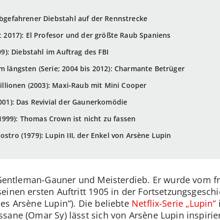
 Abgefahrener Diebstahl auf der Rennstrecke
it 2017): El Profesor und der größte Raub Spaniens
009): Diebstahl im Auftrag des FBI
m längsten (Serie; 2004 bis 2012): Charmante Betrüger
 Millionen (2003): Maxi-Raub mit Mini Cooper
2001): Das Revivial der Gaunerkomödie
1999): Thomas Crown ist nicht zu fassen
ostro (1979): Lupin III, der Enkel von Arsène Lupin
er Gentleman-Gauner und Meisterdieb. Er wurde vom 
einen ersten Auftritt 1905 in der Fortsetzungsgeschi
es Arsène Lupin“). Die beliebte
Netflix-Serie „Lupin“
sane (Omar Sy) lässt sich von Arsène Lupin inspirie