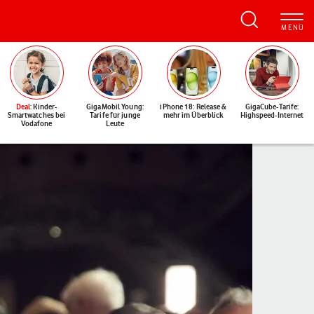
Deal
: Kinder-
GigaMobil Young:
iPhone 18: Release &
GigaCube-Tarife:
Smartwatches bei
Tarife für junge
mehr im Überblick
Highspeed-Internet
Vodafone
Leute