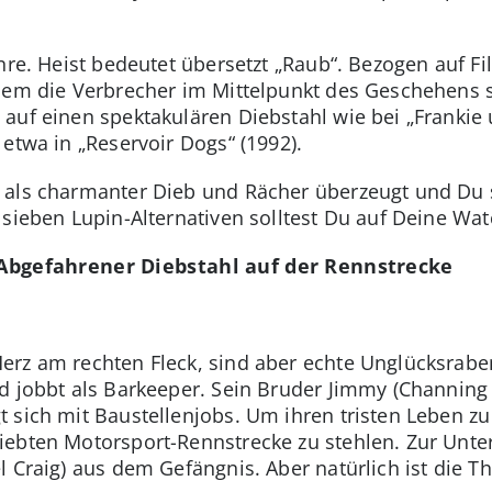
nre. Heist bedeutet übersetzt „Raub“. Bezogen auf Fi
dem die Verbrecher im Mittelpunkt des Geschehens s
auf einen spektakulären Diebstahl wie bei „Frankie 
etwa in „Reservoir Dogs“ (1992).
 als charmanter Dieb und Rächer überzeugt und Du
sieben Lupin-Alternativen solltest Du auf Deine Watc
: Abgefahrener Diebstahl auf der Rennstrecke
rz am rechten Fleck, sind aber echte Unglücksraben
d jobbt als Barkeeper. Sein Bruder Jimmy (Channing 
 sich mit Baustellenjobs. Um ihren tristen Leben z
ebten Motorsport-Rennstrecke zu stehlen. Zur Unter
 Craig) aus dem Gefängnis. Aber natürlich ist die The