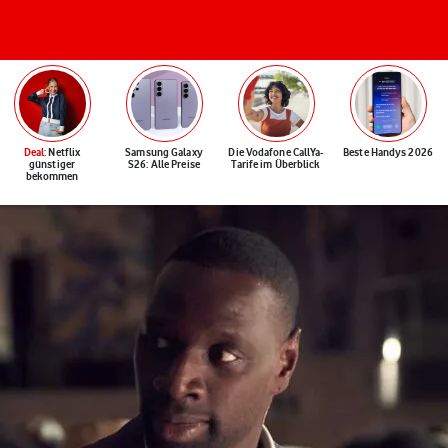
Deal
: Netflix
Samsung Galaxy
Die Vodafone CallYa-
Beste Handys 2026
günstiger
S26: Alle Preise
Tarife im Überblick
bekommen