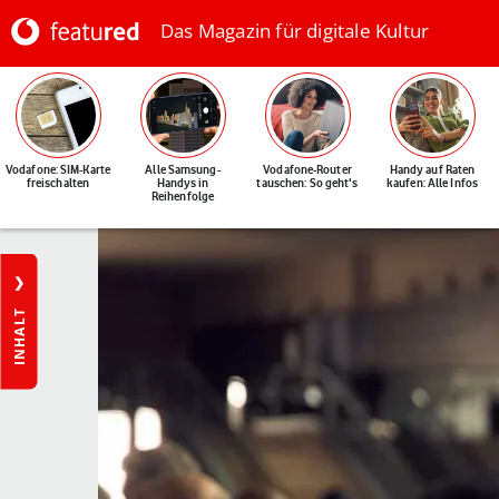
Das Magazin für digitale Kultur
Vodafone: SIM-Karte
Alle Samsung-
Vodafone-Router
Handy auf Raten
freischalten
Handys in
tauschen: So geht's
kaufen: Alle Infos
Reihenfolge
INHALT