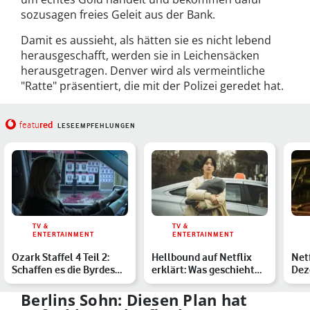
sozusagen freies Geleit aus der Bank.
Damit es aussieht, als hätten sie es nicht lebend
herausgeschafft, werden sie in Leichensäcken
herausgetragen. Denver wird als vermeintliche
"Ratte" präsentiert, die mit der Polizei geredet hat.
red
featu
LESEEMPFEHLUNGEN
TV &
TV &
ENTERTAINMENT
ENTERTAINMENT
Ozark Staffel 4 Teil 2:
Hellbound auf Netflix
Netf
Schaffen es die Byrdes
erklärt: Was geschieht
Dez
nach Chicago?
am Ende mit dem Baby…
Out
Berlins Sohn: Diesen Plan hat