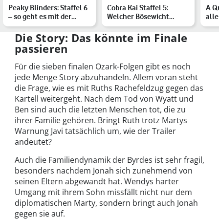
Peaky Blinders: Staffel 6
Cobra Kai Staffel 5:
A Qu
– so geht es mit der
Welcher Bösewicht
alle
Shelby-Familie wei…
erwartet uns in den
Pre
neuen …
Die Story: Das könnte im Finale
passieren
Für die sieben finalen Ozark-Folgen gibt es noch
jede Menge Story abzuhandeln. Allem voran steht
die Frage, wie es mit Ruths Rachefeldzug gegen das
Kartell weitergeht. Nach dem Tod von Wyatt und
Ben sind auch die letzten Menschen tot, die zu
ihrer Familie gehören. Bringt Ruth trotz Martys
Warnung Javi tatsächlich um, wie der Trailer
andeutet?
Auch die Familiendynamik der Byrdes ist sehr fragil,
besonders nachdem Jonah sich zunehmend von
seinen Eltern abgewandt hat. Wendys harter
Umgang mit ihrem Sohn missfällt nicht nur dem
diplomatischen Marty, sondern bringt auch Jonah
gegen sie auf.