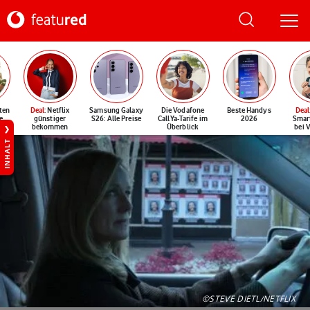
ten
Deal
: Netflix
Samsung Galaxy
Die Vodafone
Beste Handys
Deal
e
günstiger
S26: Alle Preise
CallYa-Tarife im
2026
Smar
bekommen
Überblick
bei 
INHALT
©STEVE DIETL/NETFLIX