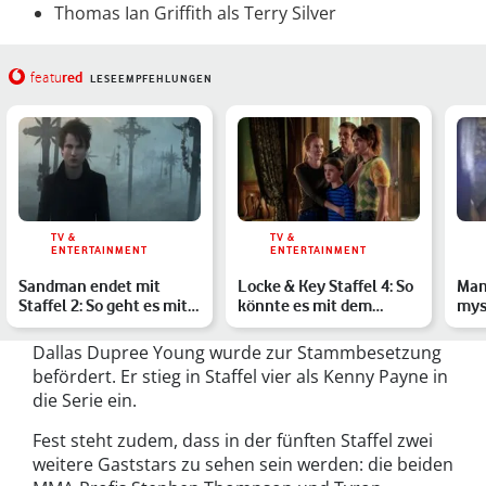
Thomas Ian Griffith als Terry Silver
red
featu
LESEEMPFEHLUNGEN
TV &
TV &
ENTERTAINMENT
ENTERTAINMENT
Sandman endet mit
Locke & Key Staffel 4: So
Mani
Staffel 2: So geht es mit
könnte es mit dem
myst
Morpheus bei Netflix …
Schlüsseluniversum
Staf
we…
Dallas Dupree Young wurde zur Stammbesetzung
befördert. Er stieg in Staffel vier als Kenny Payne in
die Serie ein.
Fest steht zudem, dass in der fünften Staffel zwei
weitere Gaststars zu sehen sein werden: die beiden