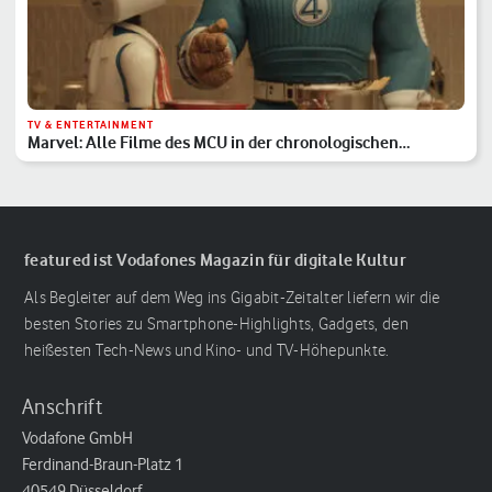
TV & ENTERTAINMENT
Marvel: Alle Filme des MCU in der chronologischen
Reihenfolge
featured ist Vodafones Magazin für digitale Kultur
Als Begleiter auf dem Weg ins Gigabit-Zeitalter liefern wir die
besten Stories zu Smartphone-Highlights, Gadgets, den
heißesten Tech-News und Kino- und TV-Höhepunkte.
Anschrift
Vodafone GmbH
Ferdinand-Braun-Platz 1
40549 Düsseldorf