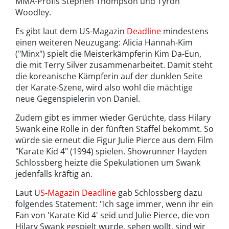
MMA-Profis Stephen Thompson und Tyron
Woodley.
Es gibt laut dem US-Magazin
Deadline
mindestens
einen weiteren Neuzugang: Alicia Hannah-Kim
("Minx") spielt die Meisterkämpferin Kim Da-Eun,
die mit Terry Silver zusammenarbeitet. Damit steht
die koreanische Kämpferin auf der dunklen Seite
der Karate-Szene, wird also wohl die mächtige
neue Gegenspielerin von Daniel.
Zudem gibt es immer wieder Gerüchte, dass Hilary
Swank eine Rolle in der fünften Staffel bekommt. So
würde sie erneut die Figur Julie Pierce aus dem Film
"Karate Kid 4" (1994) spielen. Showrunner Hayden
Schlossberg heizte die Spekulationen um Swank
jedenfalls kräftig an.
Laut U
S-Magazin Deadline
gab Schlossberg dazu
folgendes Statement: "Ich sage immer, wenn ihr ein
Fan von 'Karate Kid 4' seid und Julie Pierce, die von
Hilary Swank gespielt wurde, sehen wollt, sind wir