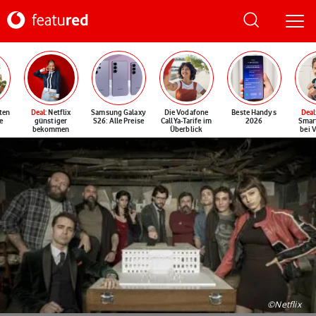
ten
Deal
: Netflix
Samsung Galaxy
Die Vodafone
Beste Handys
Deal
e
günstiger
S26: Alle Preise
CallYa-Tarife im
2026
Smar
bekommen
Überblick
bei 
©Netflix