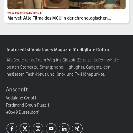
TV & ENTERTAINMENT
Marvel: Alle Filme des MCU in der chronologischen
Reihenfolge
featured ist Vodafones Magazin für digitale Kultur
Als Begleiter auf dem Weg ins Gigabit-Zeitalter liefern wir die
besten Stories zu Smartphone-Highlights, Gadgets, den
heißesten Tech-News und Kino- und TV-Höhepunkte.
Anschrift
Vodafone GmbH
Ferdinand-Braun-Platz 1
40549 Düsseldorf