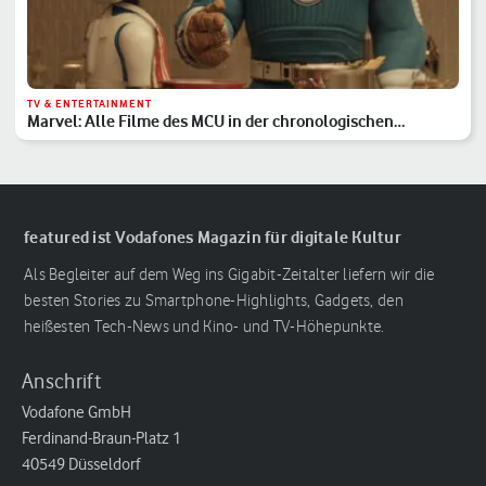
TV & ENTERTAINMENT
Marvel: Alle Filme des MCU in der chronologischen
Reihenfolge
featured ist Vodafones Magazin für digitale Kultur
Als Begleiter auf dem Weg ins Gigabit-Zeitalter liefern wir die
besten Stories zu Smartphone-Highlights, Gadgets, den
heißesten Tech-News und Kino- und TV-Höhepunkte.
Anschrift
Vodafone GmbH
Ferdinand-Braun-Platz 1
40549 Düsseldorf