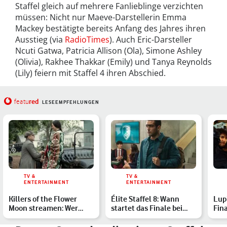
Staffel gleich auf mehrere Fanlieblinge verzichten
müssen: Nicht nur Maeve-Darstellerin Emma
Mackey bestätigte bereits Anfang des Jahres ihren
Ausstieg (via
RadioTimes
). Auch Eric-Darsteller
Ncuti Gatwa, Patricia Allison (Ola), Simone Ashley
(Olivia), Rakhee Thakkar (Emily) und Tanya Reynolds
(Lily) feiern mit Staffel 4 ihren Abschied.
red
featu
LESEEMPFEHLUNGEN
TV &
TV &
ENTERTAINMENT
ENTERTAINMENT
Killers of the Flower
Élite Staffel 8: Wann
Lup
Moon streamen: Wer
startet das Finale bei
Fina
zeigt den neuen
Netflix?
erkl
DiCaprio…