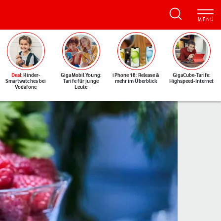
Deal
: Kinder-
GigaMobil Young:
iPhone 18: Release &
GigaCube-Tarife:
Smartwatches bei
Tarife für junge
mehr im Überblick
Highspeed-Internet
Vodafone
Leute