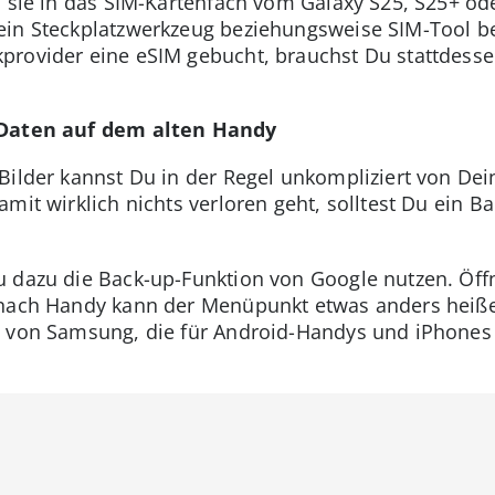
u sie in das SIM-Kartenfach vom Galaxy S25, S25+ ode
ein Steckplatzwerkzeug beziehungsweise SIM-Tool be
provider eine eSIM gebucht, brauchst Du stattdesse
 Daten auf dem alten Handy
Bilder kannst Du in der Regel unkompliziert von De
mit wirklich nichts verloren geht, solltest Du ein B
u dazu die Back-up-Funktion von Google nutzen. Öff
 nach Handy kann der Menüpunkt etwas anders heiße
 von Samsung, die für Android-Handys und iPhones v