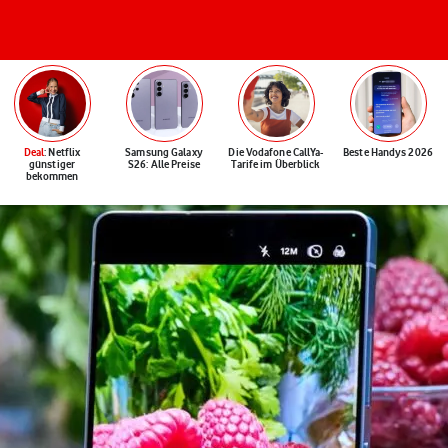
Deal
: Netflix
Samsung Galaxy
Die Vodafone CallYa-
Beste Handys 2026
günstiger
S26: Alle Preise
Tarife im Überblick
bekommen