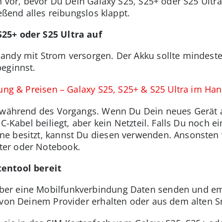
n vor, bevor Du Dein Galaxy S25, S25+ oder S25 Ultra
ießend alles reibungslos klappt.
25+ oder S25 Ultra auf
ndy mit Strom versorgen. Der Akku sollte mindesten
eginnst.
tung & Preisen – Galaxy S25, S25+ & S25 Ultra im Ha
y während des Vorgangs. Wenn Du Dein neues Gerät a
-C-Kabel beiliegt, aber kein Netzteil. Falls Du noch
e besitzt, kannst Du diesen verwenden. Ansonsten 
er oder Notebook.
entool bereit
er eine Mobilfunkverbindung Daten senden und em
u von Deinem Provider erhalten oder aus dem alte