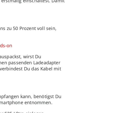
 erstmalig einschaltest. Damit
s zu 50 Prozent voll sein,
nds-on
uspackst, wirst Du
 einen passenden Ladeadapter
verbindest Du das Kabel mit
pfangen kann, benötigst Du
n Smartphone entnommen.