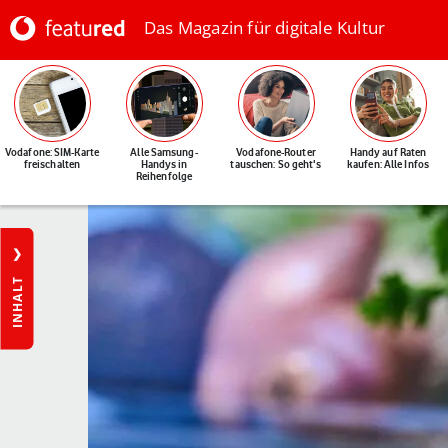
Das Magazin für digitale Kultur
Vodafone: SIM-Karte
Alle Samsung-
Vodafone-Router
Handy auf Raten
freischalten
Handys in
tauschen: So geht's
kaufen: Alle Infos
Reihenfolge
INHALT