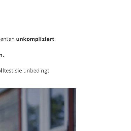
tenten
unkompliziert
en.
lltest sie unbedingt