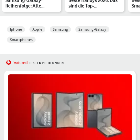
Samsung-Galaxy-
Beste Handys 2026: Das
Bes
Reihenfolge: Alle
sind die Top-
Sma
Smartphones in der
Smartphones des Jahres
Top
Übersicht
Iphone
Apple
Samsung
Samsung-Galaxy
Smartphones
red
featu
LESEEMPFEHLUNGEN