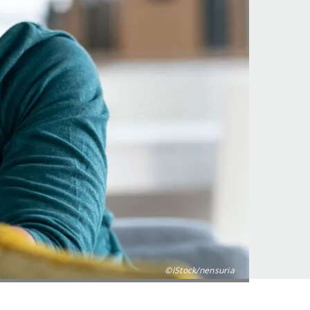
©iStock/nensuria