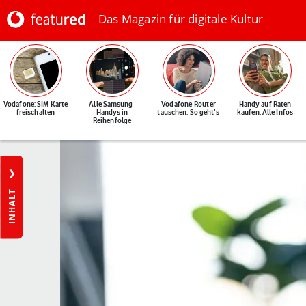
Das Magazin für digitale Kultur
Vodafone: SIM-Karte
Alle Samsung-
Vodafone-Router
Handy auf Raten
freischalten
Handys in
tauschen: So geht's
kaufen: Alle Infos
Reihenfolge
INHALT