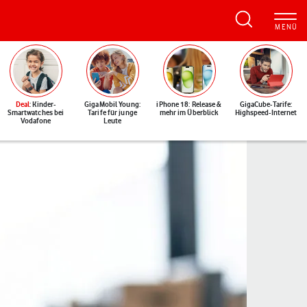
Deal
: Kinder-
GigaMobil Young:
iPhone 18: Release &
GigaCube-Tarife:
Smartwatches bei
Tarife für junge
mehr im Überblick
Highspeed-Internet
Vodafone
Leute