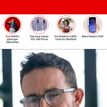
Deal
: Netflix
Samsung Galaxy
Die Vodafone CallYa-
Beste Handys 2026
günstiger
S26: Alle Preise
Tarife im Überblick
bekommen