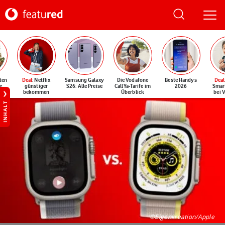
ten
Deal
: Netflix
Samsung Galaxy
Die Vodafone
Beste Handys
Deal
e
günstiger
S26: Alle Preise
CallYa-Tarife im
2026
Smar
bekommen
Überblick
bei 
INHALT
©Eigenkreation/Apple