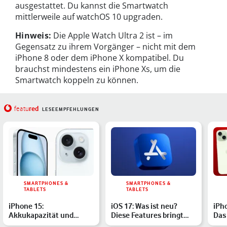
ausgestattet. Du kannst die Smartwatch
mittlerweile auf watchOS 10 upgraden.
Hinweis:
Die Apple Watch Ultra 2 ist – im
Gegensatz zu ihrem Vorgänger – nicht mit dem
iPhone 8 oder dem iPhone X kompatibel. Du
brauchst mindestens ein iPhone Xs, um die
Smartwatch koppeln zu können.
red
featu
LESEEMPFEHLUNGEN
SMARTPHONES &
SMARTPHONES &
TABLETS
TABLETS
iPhone 15:
iOS 17: Was ist neu?
iPho
Akkukapazität und
Diese Features bringt
Das
Akkulaufzeit aller
das Update
Mod