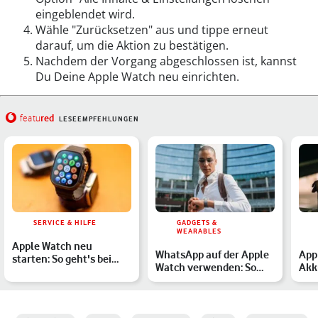
eingeblendet wird.
Wähle "Zurücksetzen" aus und tippe erneut
darauf, um die Aktion zu bestätigen.
Nachdem der Vorgang abgeschlossen ist, kannst
Du Deine Apple Watch neu einrichten.
red
featu
LESEEMPFEHLUNGEN
SERVICE & HILFE
GADGETS &
WEARABLES
Apple Watch neu
WhatsApp auf der Apple
App
starten: So geht's bei
Watch verwenden: So
Akku
allen Modellen
geht's
neu