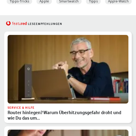
Tipps-Tricks
Apple
Smartwatch
Tipps
Apple-Watch
red
featu
LESEEMPFEHLUNGEN
SERVICE & HILFE
Router hinlegen? Warum Überhitzungsgefahr droht und
wie Du das um…