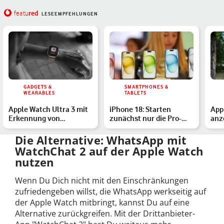
red
featu
LESEEMPFEHLUNGEN
GADGETS &
SMARTPHONES &
WEARABLES
TABLETS
Apple Watch Ultra 3 mit
iPhone 18: Starten
App
Erkennung von
zunächst nur die Pro-
anz
Bluthochdruck: Alle
Modelle? Alle Gerüchte
geh
Infos
Die Alternative: WhatsApp mit
WatchChat 2 auf der Apple Watch
nutzen
Wenn Du Dich nicht mit den Einschränkungen
zufriedengeben willst, die WhatsApp werkseitig auf
der Apple Watch mitbringt, kannst Du auf eine
Alternative zurückgreifen. Mit der Drittanbieter-