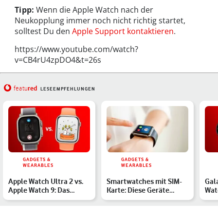
Tipp:
Wenn die Apple Watch nach der
Neukopplung immer noch nicht richtig startet,
solltest Du den
Apple Support kontaktieren
.
https://www.youtube.com/watch?
v=CB4rU4zpDO4&t=26s
red
featu
LESEEMPFEHLUNGEN
GADGETS &
GADGETS &
WEARABLES
WEARABLES
Apple Watch Ultra 2 vs.
Smartwatches mit SIM-
Gal
Apple Watch 9: Das
Karte: Diese Geräte
Wat
unterscheidet die Mode…
empfehlen wir
unt
Sma