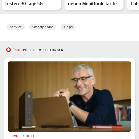
testen: 30 Tage 5G-
neuen Mobilfunk-Tarife
Loh
Mobilfunk mit Try for
von Vodafone im
Dat
Free …
Überbl…
Service
Smartphone
Tipps
red
featu
LESEEMPFEHLUNGEN
SERVICE & HILFE