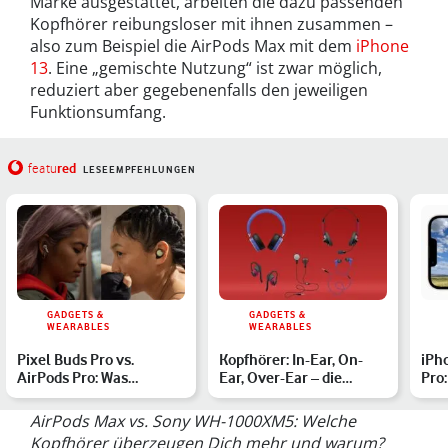
Marke ausgestattet, arbeiten die dazu passenden
Kopfhörer reibungsloser mit ihnen zusammen –
also zum Beispiel die AirPods Max mit dem
iPhone
13
. Eine „gemischte Nutzung“ ist zwar möglich,
reduziert aber gegebenenfalls den jeweiligen
Funktionsumfang.
red
featu
LESEEMPFEHLUNGEN
GADGETS &
GADGETS &
WEARABLES
WEARABLES
Pixel Buds Pro vs.
Kopfhörer: In-Ear, On-
iPh
AirPods Pro: Was
Ear, Over-Ear – die
Pro
unterscheidet die
unterschiedlichen
pass
Kopfhörer?
Arten…
AirPods Max vs. Sony WH-1000XM5: Welche
Kopfhörer überzeugen Dich mehr und warum?