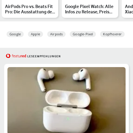
AirPods Pro vs. Beats Fit
Google Pixel Watch: Alle
And
Pro: Die Ausstattung der
Infos zu Release, Preis
Xiao
In-Ears im Ver…
und Specs
Sma
Tab
Google
Apple
Airpods
Google-Pixel
Kopfhoerer
red
featu
LESEEMPFEHLUNGEN