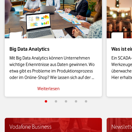
Big Data Analytics
Was ist 
Mit Big Data Analytics können Unternehmen 
Ein SCADA-
wichtige Erkenntnisse aus Daten gewinnen. Wo 
Werkzeugen,
etwa gibt es Probleme im Produktionsprozess 
überwachen
oder im Online-Shop? Wie lassen sich auf der 
Hier erhalt
Basis von Daten Verkaufspreise optimieren? 
über SCADA
Weiterlesen
Diese und weitere Fragen beantworten Big-
über die Fu
Data-Analyseverfahren.
Einsatzmög
Vodafone Business
Newslett