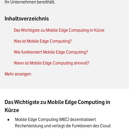
Ihr Unternehmen bereithält.
Inhaltsverzeichnis
Das Wichtigste zu Mobile Edge Computing in Kürze
Was ist Mobile Edge Computing?
Wie funktioniert Mobile Edge Computing?
Wann ist Mobile Edge Computing sinnvoll?
Mehr anzeigen
Mobile Edge Computing und Multi-Access Edge Computing
im Vergleich
Anwendungsbeispiele für Mobiles Edge Computing
Das Wichtigste zu Mobile Edge Computing in
Mobile Edge Computing und 5G
Kürze
Unser Fazit: So bringt Mobile Edge Computing Unternehmen
weiter
Mobile Edge Computing (MEC) dezentralisiert 
Rechenleistung und verlegt die Funktionen des Cloud 