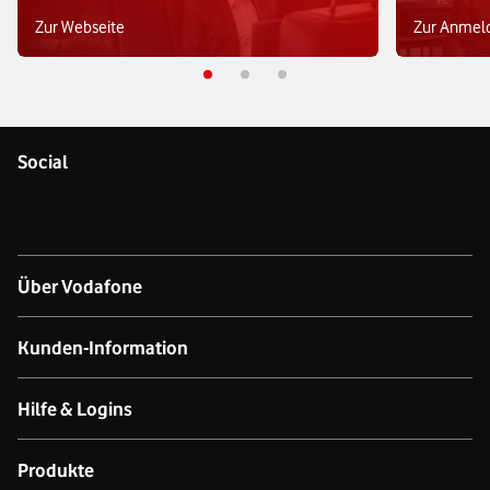
Zur Webseite
Zur Anmel
Social
Über Vodafone
Über das Unternehmen
Kunden-Information
Unsere Netze
Kontakt für Geschäftskund:innen
Hilfe & Logins
Netzabdeckung Mobilfunk
Kontakt für Privatkund:innen
Produkt- & technischer Support
Produkte