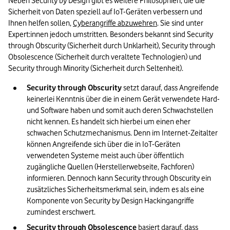
Neben Security by Design gibt es weitere Philosophien, die die 
Sicherheit von Daten speziell auf IoT-Geräten verbessern und 
Ihnen helfen sollen, 
Cyberangriffe abzuwehren
. Sie sind unter 
Expert:innen jedoch umstritten. Besonders bekannt sind Security 
through Obscurity (Sicherheit durch Unklarheit), Security through 
Obsolescence (Sicherheit durch veraltete Technologien) und 
Security through Minority (Sicherheit durch Seltenheit).
Security through Obscurity
 setzt darauf, dass Angreifende 
keinerlei Kenntnis über die in einem Gerät verwendete Hard- 
und Software haben und somit auch deren Schwachstellen 
nicht kennen. Es handelt sich hierbei um einen eher 
schwachen Schutzmechanismus. Denn im Internet-Zeitalter 
können Angreifende sich über die in IoT-Geräten 
verwendeten Systeme meist auch über öffentlich 
zugängliche Quellen (Herstellerwebseite, Fachforen) 
informieren. Dennoch kann Security through Obscurity ein 
zusätzliches Sicherheitsmerkmal sein, indem es als eine 
Komponente von Security by Design Hackingangriffe 
zumindest erschwert.
Security through Obsolescence
 basiert darauf, dass 