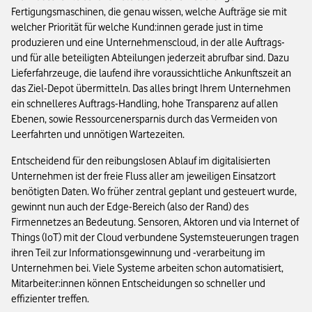
Fertigungsmaschinen, die genau wissen, welche Aufträge sie mit
welcher Priorität für welche Kund:innen gerade just in time
produzieren und eine Unternehmenscloud, in der alle Auftrags-
und für alle beteiligten Abteilungen jederzeit abrufbar sind. Dazu
Lieferfahrzeuge, die laufend ihre voraussichtliche Ankunftszeit an
das Ziel-Depot übermitteln. Das alles bringt Ihrem Unternehmen
ein schnelleres Auftrags-Handling, hohe Transparenz auf allen
Ebenen, sowie Ressourcenersparnis durch das Vermeiden von
Leerfahrten und unnötigen Wartezeiten.
Entscheidend für den reibungslosen Ablauf im digitalisierten
Unternehmen ist der freie Fluss aller am jeweiligen Einsatzort
benötigten Daten. Wo früher zentral geplant und gesteuert wurde,
gewinnt nun auch der Edge-Bereich (also der Rand) des
Firmennetzes an Bedeutung. Sensoren, Aktoren und via Internet of
Things (IoT) mit der Cloud verbundene Systemsteuerungen tragen
ihren Teil zur Informationsgewinnung und -verarbeitung im
Unternehmen bei. Viele Systeme arbeiten schon automatisiert,
Mitarbeiter:innen können Entscheidungen so schneller und
effizienter treffen.