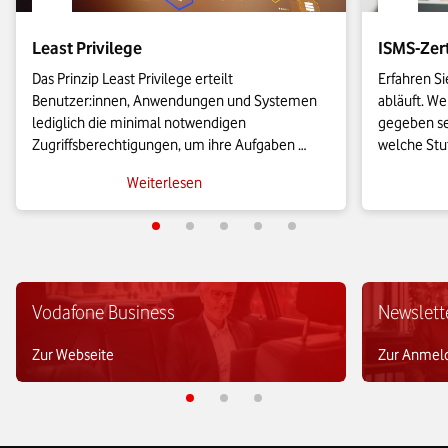
Least Privilege
ISMS-Zert
Das Prinzip Least Privilege erteilt 
Erfahren Si
Benutzer:innen, Anwendungen und Systemen 
abläuft. W
lediglich die minimal notwendigen 
gegeben se
Zugriffsberechtigungen, um ihre Aufgaben 
welche Stuf
auszuführen. Auf diese Weise können 
Nutzen hat
Weiterlesen
Unternehmen die Angriffsfläche für 
Zertifizier
Cyberbedrohungen erheblich reduzieren.
Beitrag.
Vodafone Business
Newslett
Zur Webseite
Zur Anmel