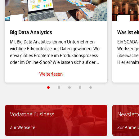
Big Data Analytics
Was ist 
Mit Big Data Analytics können Unternehmen 
Ein SCADA-
wichtige Erkenntnisse aus Daten gewinnen. Wo 
Werkzeugen,
etwa gibt es Probleme im Produktionsprozess 
überwachen
oder im Online-Shop? Wie lassen sich auf der 
Hier erhalt
Basis von Daten Verkaufspreise optimieren? 
über SCADA
Weiterlesen
Diese und weitere Fragen beantworten Big-
über die Fu
Data-Analyseverfahren.
Einsatzmög
Vodafone Business
Newslett
Zur Webseite
Zur Anmel