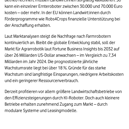
Betrieb rechnen, müssen Landwirt:innen sorgfältig kalkulieren. So 
kann ein einzelner Ernteroboter zwischen 30.000 und 70.000 Euro 
kosten – oder mehr. In der EU können Landwirt:innen durch 
Förderprogramme wie Robs4Crops finanzielle Unterstützung bei 
der Anschaffung erhalten.
Laut Marktanalysen steigt die Nachfrage nach Farmrobotern 
kontinuierlich an. Bleibt die globale Entwicklung stabil, soll der 
Markt für Agrarrobotik laut Fortune Business Insights bis 2032 auf 
über 26 Milliarden US-Dollar anwachsen – im Vergleich zu 7,34 
Milliarden im Jahr 2024. Die prognostizierte jährliche 
Wachstumsrate liegt bei über 18 %. Gründe für das starke 
Wachstum sind langfristige Einsparungen, niedrigere Arbeitskosten 
und ein geringerer Ressourcenverbrauch.
Derzeit profitieren vor allem größere Landwirtschaftsbetriebe von 
den Effizienzsteigerungen durch KI-Roboter. Doch auch kleinere 
Betriebe erhalten zunehmend Zugang zum Markt – durch 
modulare Systeme und Leasingmodelle.