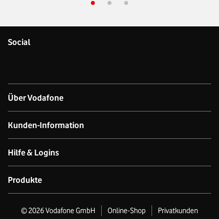
Social
Über Vodafone
Über das Unternehmen
Kunden-Information
Unsere Netze
Kontakt für Geschäftskund:innen
Hilfe & Logins
Netzabdeckung Mobilfunk
Kontakt für Privatkund:innen
Produkt- & technischer Support
Produkte
Verfügbarkeit Festnetz
Datenschutz
Online-Hilfe
GigaCube
©
2026
Vodafone GmbH
Online-Shop
Privatkunden
Nachhaltigkeit
Business Premium Stores