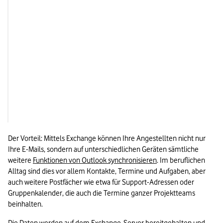
Zielgruppe
IT-Abteilungen von
und anderen Organi
Hosting
Läuft auf Server (loka
cloudbasiert)
Abhängigkeit
Entweder mit monat
Abonnement von Micr
nutzbar oder als lok
Version mit eigener 
Der Vorteil: Mittels Exchange können Ihre Angestellten nicht nur 
Ihre E-Mails, sondern auf unterschiedlichen Geräten sämtliche 
weitere 
Funktionen von Outlook synchronisieren
. Im beruflichen 
Alltag sind dies vor allem Kontakte, Termine und Aufgaben, aber 
auch weitere Postfächer wie etwa für Support-Adressen oder 
Gruppenkalender, die auch die Termine ganzer Projektteams 
beinhalten. 