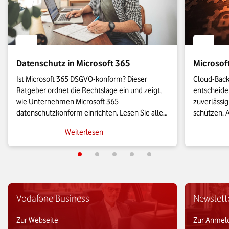
Datenschutz in Microsoft 365
Microsof
Ist Microsoft 365 DSGVO-konform? Dieser 
Cloud-Back-
Ratgeber ordnet die Rechtslage ein und zeigt, 
entscheiden
wie Unternehmen Microsoft 365 
zuverlässig
datenschutzkonform einrichten. Lesen Sie alles 
schützen. A
Wichtige über die EU-Datengrenze, den 
Back-up-Lös
Weiterlesen
Auftragsverarbeitungsvertrag und zu konkreten 
Unternehme
Einstellungen für Diagnosedaten und 
abzusicher
Verschlüsselung.
Vodafone Business
Newslett
Zur Webseite
Zur Anmel