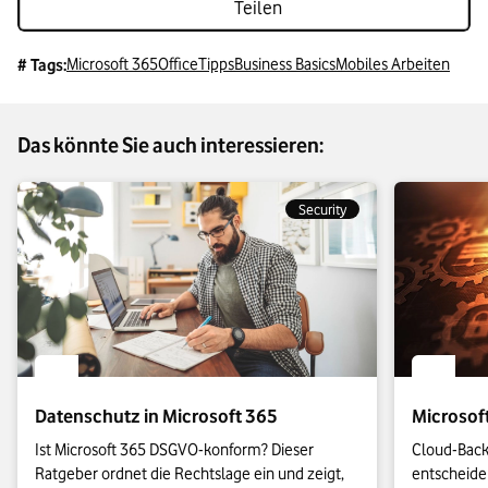
Teilen
Microsoft 365
Office
Tipps
Business Basics
Mobiles Arbeiten
# Tags:
Das könnte Sie auch interessieren:
Security
Datenschutz in Microsoft 365
Microsof
Ist Microsoft 365 DSGVO-konform? Dieser 
Cloud-Back-
Ratgeber ordnet die Rechtslage ein und zeigt, 
entscheiden