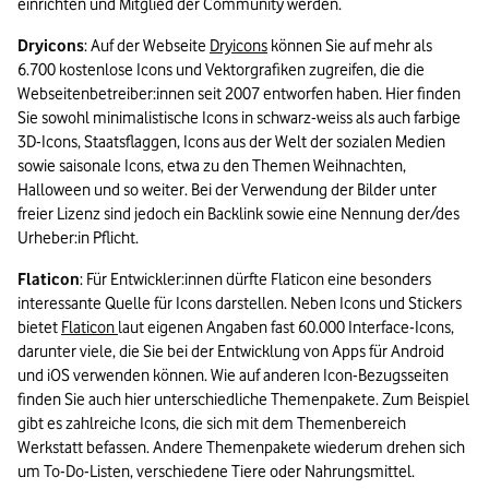
einrichten und Mitglied der Community werden.
Dryicons
: Auf der Webseite 
Dryicons
 können Sie auf mehr als 
6.700 kostenlose Icons und Vektorgrafiken zugreifen, die die 
Webseitenbetreiber:innen seit 2007 entworfen haben. Hier finden 
Sie sowohl minimalistische Icons in schwarz-weiss als auch farbige 
3D-Icons, Staatsflaggen, Icons aus der Welt der sozialen Medien 
sowie saisonale Icons, etwa zu den Themen Weihnachten, 
Halloween und so weiter. Bei der Verwendung der Bilder unter 
freier Lizenz sind jedoch ein Backlink sowie eine Nennung der/des 
Urheber:in Pflicht.
Flaticon
: Für Entwickler:innen dürfte Flaticon eine besonders 
interessante Quelle für Icons darstellen. Neben Icons und Stickers 
bietet 
Flaticon 
laut eigenen Angaben fast 60.000 Interface-Icons, 
darunter viele, die Sie bei der Entwicklung von Apps für Android 
und iOS verwenden können. Wie auf anderen Icon-Bezugsseiten 
finden Sie auch hier unterschiedliche Themenpakete. Zum Beispiel 
gibt es zahlreiche Icons, die sich mit dem Themenbereich 
Werkstatt befassen. Andere Themenpakete wiederum drehen sich 
um To-Do-Listen, verschiedene Tiere oder Nahrungsmittel.