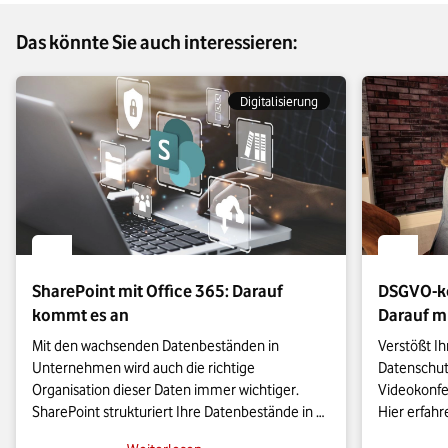
Das könnte Sie auch interessieren:
Digitalisierung
SharePoint mit Office 365: Darauf
DSGVO-k
kommt es an
Darauf m
Mit den wachsenden Datenbeständen in 
Verstößt I
Unternehmen wird auch die richtige 
Datenschutz
Organisation dieser Daten immer wichtiger. 
Videokonfe
SharePoint strukturiert Ihre Datenbestände in 
Hier erfahre
Form von Websites. Mit den Anwendungen von 