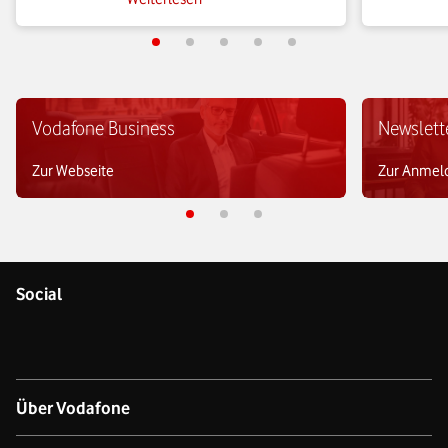
Diese und weitere Fragen beantworten Big-
über die Fu
Data-Analyseverfahren.
Einsatzmög
Vodafone Business
Newslett
Zur Webseite
Zur Anmel
Social
Über Vodafone