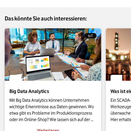
Das könnte Sie auch interessieren:
IoT
Big Data Analytics
Was ist 
Mit Big Data Analytics können Unternehmen 
Ein SCADA-
wichtige Erkenntnisse aus Daten gewinnen. Wo 
Werkzeugen,
etwa gibt es Probleme im Produktionsprozess 
überwachen
oder im Online-Shop? Wie lassen sich auf der 
Hier erhalt
Basis von Daten Verkaufspreise optimieren? 
über SCADA
Weiterlesen