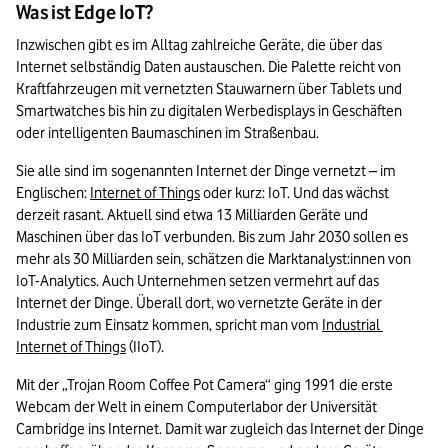
Was ist Edge IoT?
Inzwischen gibt es im Alltag zahlreiche Geräte, die über das 
Internet selbständig Daten austauschen. Die Palette reicht von 
Kraftfahrzeugen mit vernetzten Stauwarnern über Tablets und 
Smartwatches bis hin zu digitalen Werbedisplays in Geschäften 
oder intelligenten Baumaschinen im Straßenbau.
Sie alle sind im sogenannten Internet der Dinge vernetzt – im 
Englischen: 
Internet of Things
 oder kurz: IoT. Und das wächst 
derzeit rasant. Aktuell sind etwa 13 Milliarden Geräte und 
Maschinen über das IoT verbunden. Bis zum Jahr 2030 sollen es 
mehr als 30 Milliarden sein, schätzen die Marktanalyst:innen von 
IoT-Analytics. Auch Unternehmen setzen vermehrt auf das 
Internet der Dinge. Überall dort, wo vernetzte Geräte in der 
Industrie zum Einsatz kommen, spricht man vom 
Industrial 
Internet of Things
 (IIoT). 
Mit der „Trojan Room Coffee Pot Camera“ ging 1991 die erste 
Webcam der Welt in einem Computerlabor der Universität 
Cambridge ins Internet. Damit war zugleich das Internet der Dinge 