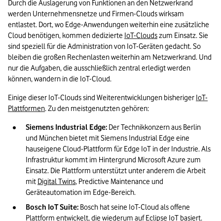
Durch die Auslagerung von Funktionen an den Netzwerkrand 
werden Unternehmensnetze und Firmen-Clouds wirksam 
entlastet. Dort, wo Edge-Anwendungen weiterhin eine zusätzliche 
Cloud benötigen, kommen dedizierte 
IoT-Clouds
 zum Einsatz. Sie 
sind speziell für die Administration von IoT-Geräten gedacht. So 
bleiben die großen Rechenlasten weiterhin am Netzwerkrand. Und 
nur die Aufgaben, die ausschließlich zentral erledigt werden 
können, wandern in die IoT-Cloud. 
Einige dieser IoT-Clouds sind Weiterentwicklungen bisheriger 
IoT-
Plattformen
. Zu den meistgenutzten gehören:
Siemens Industrial Edge: 
Der Technikkonzern aus Berlin 
und München bietet mit Siemens Industrial Edge eine 
hauseigene Cloud-Plattform für Edge IoT in der Industrie. Als 
Infrastruktur kommt im Hintergrund Microsoft Azure zum 
Einsatz. Die Plattform unterstützt unter anderem die Arbeit 
mit 
Digital Twins
, Predictive Maintenance und 
Geräteautomation im Edge-Bereich. 
Bosch IoT Suite:
 Bosch hat seine IoT-Cloud als offene 
Plattform entwickelt, die wiederum auf Eclipse IoT basiert. 