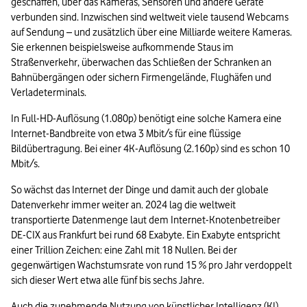
geschaffen, über das Kameras, Sensoren und andere Geräte 
verbunden sind. Inzwischen sind weltweit viele tausend Webcams 
auf Sendung – und zusätzlich über eine Milliarde weitere Kameras. 
Sie erkennen beispielsweise aufkommende Staus im 
Straßenverkehr, überwachen das Schließen der Schranken an 
Bahnübergängen oder sichern Firmengelände, Flughäfen und 
Verladeterminals.
In Full-HD-Auflösung (1.080p) benötigt eine solche Kamera eine 
Internet-Bandbreite von etwa 3 Mbit/s für eine flüssige 
Bildübertragung. Bei einer 4K-Auflösung (2.160p) sind es schon 10 
Mbit/s.
So wächst das Internet der Dinge und damit auch der globale 
Datenverkehr immer weiter an. 2024 lag die weltweit 
transportierte Datenmenge laut dem Internet-Knotenbetreiber 
DE-CIX aus Frankfurt bei rund 68 Exabyte. Ein Exabyte entspricht 
einer Trillion Zeichen: eine Zahl mit 18 Nullen. Bei der 
gegenwärtigen Wachstumsrate von rund 15 % pro Jahr verdoppelt 
sich dieser Wert etwa alle fünf bis sechs Jahre.
Auch die zunehmende Nutzung von 
künstlicher Intelligenz
 (KI) 