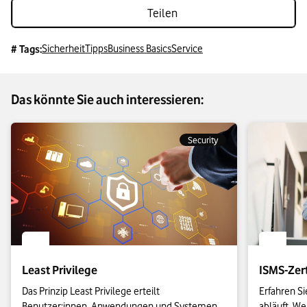
Teilen
Sicherheit
Tipps
Business Basics
Service
# Tags:
Das könnte Sie auch interessieren:
Security
Least Privilege
ISMS-Zert
Das Prinzip Least Privilege erteilt 
Erfahren Si
Benutzer:innen, Anwendungen und Systemen 
abläuft. W