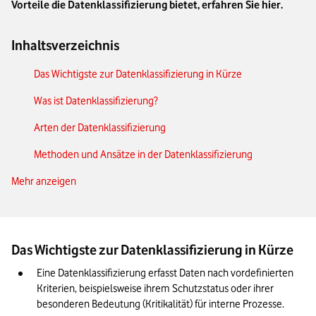
Vorteile die Datenklassifizierung bietet, erfahren Sie hier.
Inhaltsverzeichnis
Das Wichtigste zur Datenklassifizierung in Kürze
Was ist Datenklassifizierung?
Arten der Datenklassifizierung
Methoden und Ansätze in der Datenklassifizierung
Mehr anzeigen
Implementierung einer Datenklassifizierungsstrategie
Integration in bestehende Systeme und Prozesse
Best Practices und Optimierung
Das Wichtigste zur Datenklassifizierung in Kürze
Zukunftstrends in der Datenklassifizierung
Eine Datenklassifizierung erfasst Daten nach vordefinierten 
Fazit: Das empfehlen wir Ihnen zur Datenklassifizierung in
Kriterien, beispielsweise ihrem Schutzstatus oder ihrer 
Ihrem Unternehmen
besonderen Bedeutung (Kritikalität) für interne Prozesse.