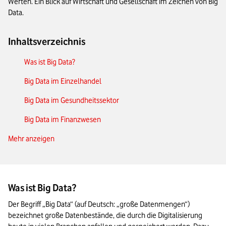
Werten. Ein Blick auf Wirtschaft und Gesellschaft im Zeichen von Big
Data.
Inhaltsverzeichnis
Was ist Big Data?
Big Data im Einzelhandel
Big Data im Gesundheitssektor
Big Data im Finanzwesen
Mehr anzeigen
Big Data in der Industrie
Big Data im Verkehrs- und Logistiksektor
Big Data in der Energiewirtschaft
Was ist Big Data?
Big Data im Marketing
Der Begriff „Big Data“ (auf Deutsch: „große Datenmengen“) 
bezeichnet große Datenbestände, die durch die Digitalisierung 
Big Data in sozialen Medien