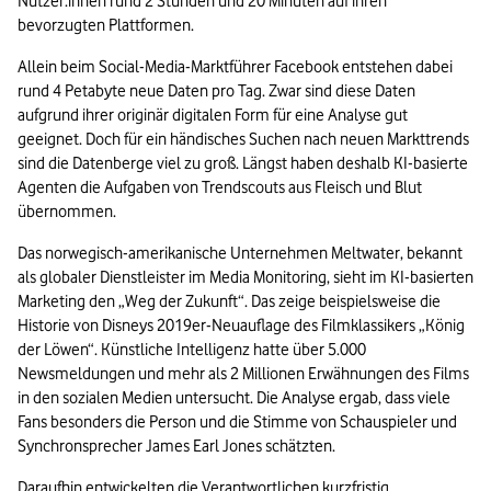
Nutzer:innen rund 2 Stunden und 20 Minuten auf ihren 
bevorzugten Plattformen. 
Allein beim Social-Media-Marktführer Facebook entstehen dabei 
rund 4 Petabyte neue Daten pro Tag. Zwar sind diese Daten 
aufgrund ihrer originär digitalen Form für eine Analyse gut 
geeignet. Doch für ein händisches Suchen nach neuen Markttrends 
sind die Datenberge viel zu groß. Längst haben deshalb KI-basierte 
Agenten die Aufgaben von Trendscouts aus Fleisch und Blut 
übernommen.
Das norwegisch-amerikanische Unternehmen Meltwater, bekannt 
als globaler Dienstleister im Media Monitoring, sieht im KI-basierten 
Marketing den „Weg der Zukunft“. Das zeige beispielsweise die 
Historie von Disneys 2019er-Neuauflage des Filmklassikers „König 
der Löwen“. Künstliche Intelligenz hatte über 5.000 
Newsmeldungen und mehr als 2 Millionen Erwähnungen des Films 
in den sozialen Medien untersucht. Die Analyse ergab, dass viele 
Fans besonders die Person und die Stimme von Schauspieler und 
Synchronsprecher James Earl Jones schätzten.
Daraufhin entwickelten die Verantwortlichen kurzfristig 