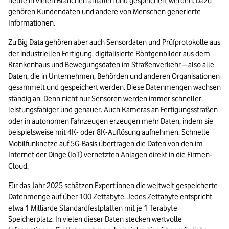
heute in vielen Branchen anfallen und gespeichert werden. Dazu 
Big Data in der öffentlichen Verwaltung
gehören Kundendaten und andere von Menschen generierte 
Informationen.
Wie Unternehmen von Big Data profitieren
Zu Big Data gehören aber auch Sensordaten und Prüfprotokolle aus 
Big Data und Big-Data-Beispiele in der Zusammenfassung
der industriellen Fertigung, digitalisierte Röntgenbilder aus dem 
Krankenhaus und Bewegungsdaten im Straßenverkehr – also alle 
Daten, die in Unternehmen, Behörden und anderen Organisationen 
gesammelt und gespeichert werden. Diese Datenmengen wachsen 
ständig an. Denn nicht nur Sensoren werden immer schneller, 
leistungsfähiger und genauer. Auch Kameras an Fertigungsstraßen 
oder in autonomen Fahrzeugen erzeugen mehr Daten, indem sie 
beispielsweise mit 4K- oder 8K-Auflösung aufnehmen. Schnelle 
Mobilfunknetze auf 
5G-Basis
 übertragen die Daten von den im 
Internet der Dinge
 (IoT) vernetzten Anlagen direkt in die Firmen-
Cloud.
Für das Jahr 2025 schätzen Expert:innen die weltweit gespeicherte 
Datenmenge auf über 100 Zettabyte. Jedes Zettabyte entspricht 
etwa 1 Milliarde Standardfestplatten mit je 1 Terabyte 
Speicherplatz. In vielen dieser Daten stecken wertvolle 