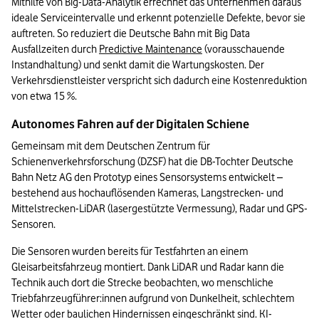
Mithilfe von Big-Data-Analytik errechnet das Unternehmen daraus 
ideale Serviceintervalle und erkennt potenzielle Defekte, bevor sie 
auftreten. So reduziert die Deutsche Bahn mit Big Data 
Ausfallzeiten durch 
Predictive Maintenance
 (vorausschauende 
Instandhaltung) und senkt damit die Wartungskosten. Der 
Verkehrsdienstleister verspricht sich dadurch eine Kostenreduktion 
von etwa 15 %.
Autonomes Fahren auf der Digitalen Schiene
Gemeinsam mit dem Deutschen Zentrum für 
Schienenverkehrsforschung (DZSF) hat die DB-Tochter Deutsche 
Bahn Netz AG den Prototyp eines Sensorsystems entwickelt – 
bestehend aus hochauflösenden Kameras, Langstrecken- und 
Mittelstrecken-LiDAR (lasergestützte Vermessung), Radar und GPS-
Sensoren. 
Die Sensoren wurden bereits für Testfahrten an einem 
Gleisarbeitsfahrzeug montiert. Dank LiDAR und Radar kann die 
Technik auch dort die Strecke beobachten, wo menschliche 
Triebfahrzeugführer:innen aufgrund von Dunkelheit, schlechtem 
Wetter oder baulichen Hindernissen eingeschränkt sind. KI-