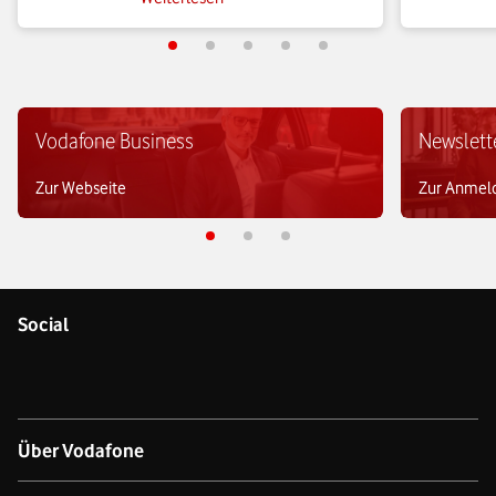
Beitrag.
Phishing-An
effektiv ab
Vodafone Business
Newslett
Zur Webseite
Zur Anmel
Social
Über Vodafone