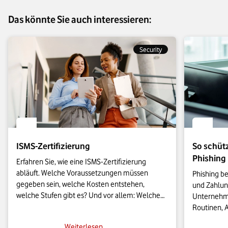
Das könnte Sie auch interessieren:
Security
ISMS-Zertifizierung
So schüt
Phishing
Erfahren Sie, wie eine ISMS-Zertifizierung 
abläuft. Welche Voraussetzungen müssen 
Phishing b
gegeben sein, welche Kosten entstehen, 
und Zahlung
welche Stufen gibt es? Und vor allem: Welchen 
Unternehmen
Nutzen hat Ihr Unternehmen von der 
Routinen, 
Zertifizierung? Das und mehr lesen Sie im 
Meldewegen
Weiterlesen