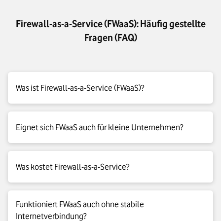
Firewall-as-a-Service (FWaaS): Häufig gestellte
Fragen (FAQ)
Was ist Firewall-as-a-Service (FWaaS)?
Firewall-as-a-Service (FWaaS) ist eine in der Cloud installierte
Eignet sich FWaaS auch für kleine Unternehmen?
Firewall, die den Datenverkehr zwischen dem Internet und
Ihrem Firmennetzwerk überwacht und Schadprogramme
herausfiltert. Der Cloud-Dienst ersetzt somit Ihre Firewall-
Ja, gerade kleine Unternehmen profitieren oft besonders. Sie
Hardware vor Ort.
Was kostet Firewall-as-a-Service?
sparen sich die Anschaffung eigener Firewall-Hardware und
müssen weniger eigenes IT-Know-how aufbauen. Der
Anbieter übernimmt Pflege und Updates.
Die Kosten richten sich meist nach Anzahl der Nutzer:innen,
Funktioniert FWaaS auch ohne stabile
dem Datenvolumen und den gewünschten Funktionen. Im
Internetverbindung?