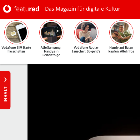
Das Magazin für digitale Kultur
Vodafone: SIM-Karte
Alle Samsung-
Vodafone-Router
Handy auf Raten
freischalten
Handys in
tauschen: So geht's
kaufen: Alle Infos
Reihenfolge
INHALT