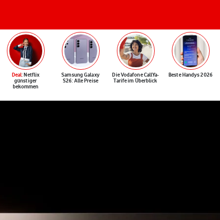
Deal
: Netflix
Samsung Galaxy
Die Vodafone CallYa-
Beste Handys 2026
günstiger
S26: Alle Preise
Tarife im Überblick
bekommen