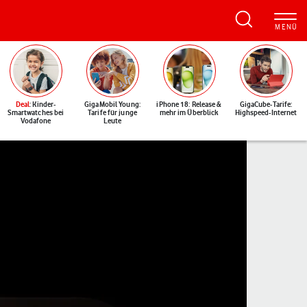
Deal
: Kinder-
GigaMobil Young:
iPhone 18: Release &
GigaCube-Tarife:
Smartwatches bei
Tarife für junge
mehr im Überblick
Highspeed-Internet
Vodafone
Leute