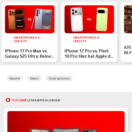
SMARTPHONES &
SMARTPHONES &
TABLETS
TABLETS
iOS
iPhone 17 Pro Max vs.
iPhone 17 Pro vs. Pixel
KI-
Galaxy S25 Ultra: Keine
10 Pro: Hier hat Apple die
iPh
leichte Wahl – oder…
Nase vorn
Xiaomi
News
Smartphones
red
featu
LESEEMPFEHLUNGEN