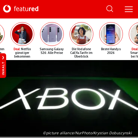
ten
Deal
: Netflix
Samsung Galaxy
Die Vodafone
Beste Handys
Deal
e
günstiger
S26: Alle Preise
CallYa-Tarife im
2026
Smar
bekommen
Überblick
bei 
INHALT
©picture alliance/NurPhoto/Krystian Dobuszynski