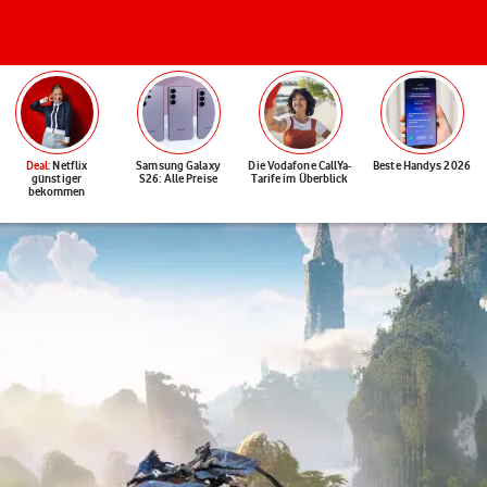
Deal
: Netflix
Samsung Galaxy
Die Vodafone CallYa-
Beste Handys 2026
günstiger
S26: Alle Preise
Tarife im Überblick
bekommen