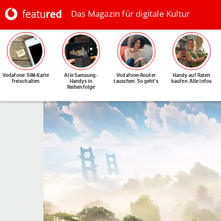
Das Magazin für digitale Kultur
Vodafone: SIM-Karte
Alle Samsung-
Vodafone-Router
Handy auf Raten
freischalten
Handys in
tauschen: So geht's
kaufen: Alle Infos
Reihenfolge