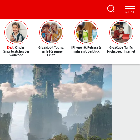
Deal
: Kinder-
GigaMobil Young:
iPhone 18: Release &
GigaCube-Tarife:
Smartwatches bei
Tarife für junge
mehr im Überblick
Highspeed-Internet
Vodafone
Leute