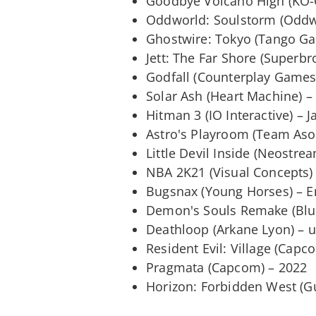
Goodbye Volcano High (KO-
Oddworld: Soulstorm (Oddwo
Ghostwire: Tokyo (Tango G
Jett: The Far Shore (Superbr
Godfall (Counterplay Games
Solar Ash (Heart Machine) –
Hitman 3 (IO Interactive) – 
Astro's Playroom (Team Aso
Little Devil Inside (Neostre
NBA 2K21 (Visual Concepts)
Bugsnax (Young Horses) – 
Demon's Souls Remake (Blu
Deathloop (Arkane Lyon) – 
Resident Evil: Village (Capc
Pragmata (Capcom) – 2022
Horizon: Forbidden West (G