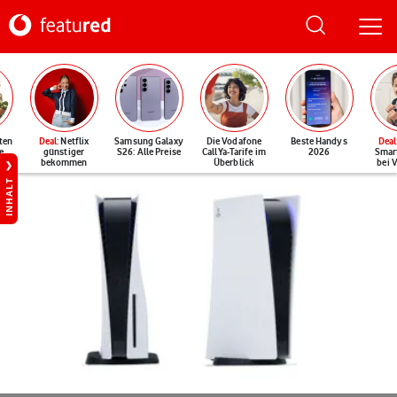
ten
Deal
: Netflix
Samsung Galaxy
Die Vodafone
Beste Handys
Deal
e
günstiger
S26: Alle Preise
CallYa-Tarife im
2026
Smar
bekommen
Überblick
bei 
INHALT
©Sony