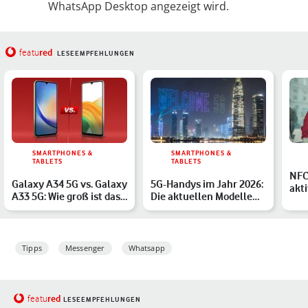
WhatsApp Desktop angezeigt wird.
red
featu
LESEEMPFEHLUNGEN
SMARTPHONES &
SMARTPHONES &
TABLETS
TABLETS
NFC
Galaxy A34 5G vs. Galaxy
5G-Handys im Jahr 2026:
akt
A33 5G: Wie groß ist das
Die aktuellen Modelle
deak
Upgrade?
von Samsung, Apple …
Sch
Tipps
Messenger
Whatsapp
red
featu
LESEEMPFEHLUNGEN