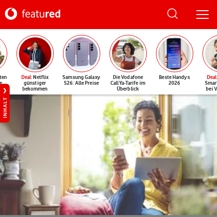
ten
Deal
: Netflix
Samsung Galaxy
Die Vodafone
Beste Handys
Deal
e
günstiger
S26: Alle Preise
CallYa-Tarife im
2026
Smar
bekommen
Überblick
bei 
INHALT