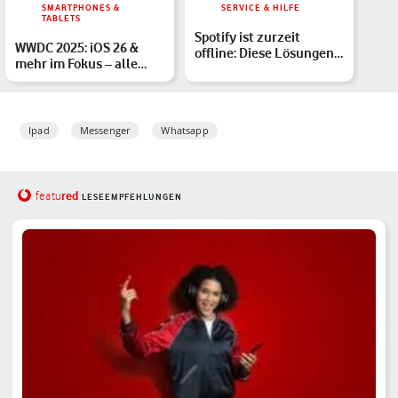
SMARTPHONES &
SERVICE & HILFE
TABLETS
Spotify ist zurzeit
WWDC 2025: iOS 26 &
offline: Diese Lösungen
mehr im Fokus – alle
helfen
Highlights im Überblick
Ipad
Messenger
Whatsapp
red
featu
LESEEMPFEHLUNGEN