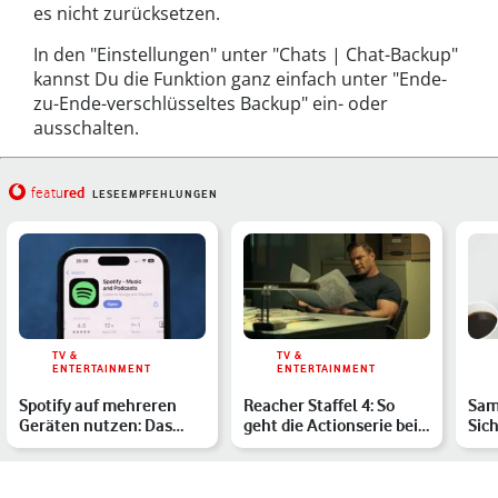
es nicht zurücksetzen.
In den "Einstellungen" unter "Chats | Chat-Backup"
kannst Du die Funktion ganz einfach unter "Ende-
zu-Ende-verschlüsseltes Backup" ein- oder
ausschalten.
red
featu
LESEEMPFEHLUNGEN
TV &
TV &
ENTERTAINMENT
ENTERTAINMENT
Spotify auf mehreren
Reacher Staffel 4: So
Sam
Geräten nutzen: Das
geht die Actionserie bei
Sic
solltest Du dazu wissen
Prime Video weiter…
Juli
Gal