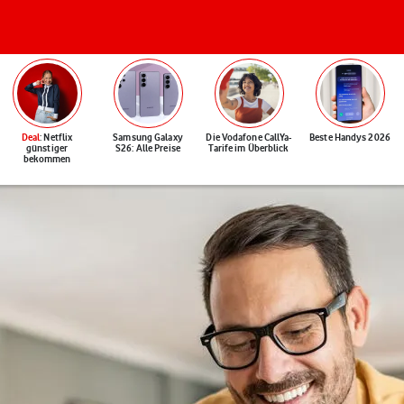
Deal
: Netflix
Samsung Galaxy
Die Vodafone CallYa-
Beste Handys 2026
günstiger
S26: Alle Preise
Tarife im Überblick
bekommen