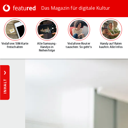
Das Magazin für digitale Kultur
Vodafone: SIM-Karte
Alle Samsung-
Vodafone-Router
Handy auf Raten
freischalten
Handys in
tauschen: So geht's
kaufen: Alle Infos
Reihenfolge
INHALT