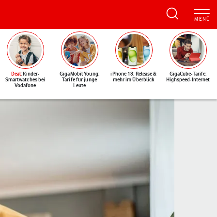
Deal
: Kinder-
GigaMobil Young:
iPhone 18: Release &
GigaCube-Tarife:
Smartwatches bei
Tarife für junge
mehr im Überblick
Highspeed-Internet
Vodafone
Leute