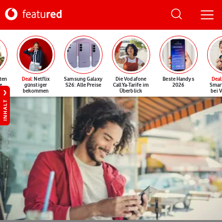
ten
Deal
: Netflix
Samsung Galaxy
Die Vodafone
Beste Handys
Deal
e
günstiger
S26: Alle Preise
CallYa-Tarife im
2026
Smar
bekommen
Überblick
bei 
INHALT