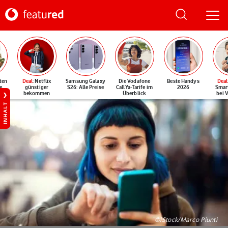
ten
Deal
: Netflix
Samsung Galaxy
Die Vodafone
Beste Handys
Deal
e
günstiger
S26: Alle Preise
CallYa-Tarife im
2026
Smar
bekommen
Überblick
bei 
INHALT
©iStock/Marco Piunti