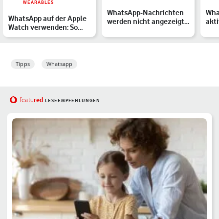
WEARABLES
WhatsApp-Nachrichten
Wha
WhatsApp auf der Apple
werden nicht angezeigt?
akt
Watch verwenden: So
Ursachen & Lösungen …
& iO
geht's
Tipps
Whatsapp
red
featu
LESEEMPFEHLUNGEN