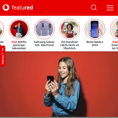
ten
Deal
: Netflix
Samsung Galaxy
Die Vodafone
Beste Handys
Deal
e
günstiger
S26: Alle Preise
CallYa-Tarife im
2026
Smar
bekommen
Überblick
bei 
INHALT