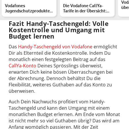
Vod
Vodafones
Die Vodafone CallYa-
übe
Jugendschutzprodukte
Tarife in der Übersicht:
mus
für den kindersicheren
Das passende Prepaid…
Einstieg in…
Fazit Handy-Taschengeld: Volle
Kostentrolle und Umgang mit
Budget lernen
Das
Handy-Taschengeld von Vodafone
ermöglicht
Dir als Elternteil die Kostenkontrolle. Indem Du
monatlich einen festgelegten Beitrag auf das
CallYa-Konto
Deines Sprösslings überweist,
erwarten Dich keine bösen Überraschungen bei
der Abrechnung. Dennoch behältst Du die
Flexibilität, weiteres Guthaben auf das Konto zu
überweisen.
Auch Dein Nachwuchs profitiert vom Handy-
Taschengeld und kann den Umgang mit einem
monatlichen Budget erlernen. Am Ende vom Monat
ist nicht mehr so viel Guthaben übrig? Das wird am
Anfang womöglich passieren. Mit der Zeit