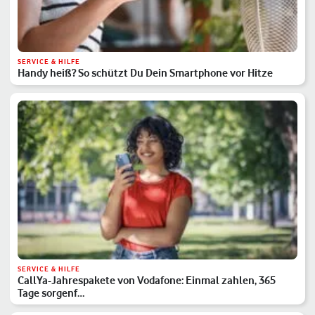
SERVICE & HILFE
Handy heiß? So schützt Du Dein Smartphone vor Hitze
SERVICE & HILFE
CallYa-Jahrespakete von Vodafone: Einmal zahlen, 365
Tage sorgenf…