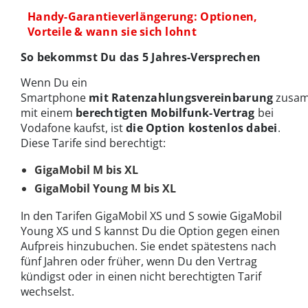
Handy-Garantieverlängerung: Optionen,
Vorteile & wann sie sich lohnt
So bekommst Du das 5 Jahres-Versprechen
Wenn Du ein
Smartphone
mit
Ratenzahlungsvereinbarung
zusa
mit einem
berechtigten
Mobilfunk-Vertrag
bei
Vodafone kaufst, ist
die Option kostenlos dabei
.
Diese Tarife sind berechtigt:
GigaMobil M bis XL
GigaMobil Young M bis XL
In den Tarifen GigaMobil XS und S sowie GigaMobil
Young XS und S kannst Du die Option gegen einen
Aufpreis hinzubuchen. Sie endet spätestens nach
fünf Jahren oder früher, wenn Du den Vertrag
kündigst oder in einen nicht berechtigten Tarif
wechselst.