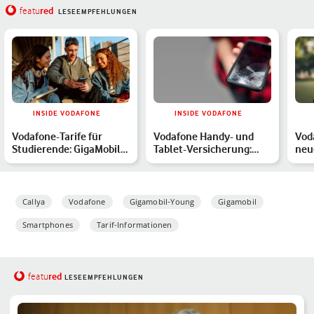
red
featu
LESEEMPFEHLUNGEN
INSIDE VODAFONE
INSIDE VODAFONE
Vodafone-Tarife für
Vodafone Handy- und
Vod
Studierende: GigaMobil
Tablet-Versicherung:
neu
Young und CallYa – das…
Weltweit abgesichert
von
bei…
Übe
Callya
Vodafone
Gigamobil-Young
Gigamobil
Smartphones
Tarif-Informationen
red
featu
LESEEMPFEHLUNGEN