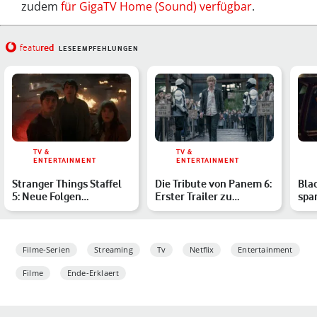
zudem
für GigaTV Home (Sound) verfügbar
.
red
featu
LESEEMPFEHLUNGEN
TV &
TV &
ENTERTAINMENT
ENTERTAINMENT
Stranger Things Staffel
Die Tribute von Panem 6:
Blac
5: Neue Folgen
Erster Trailer zu
spa
erscheinen bald – alle
„Sunrise on the Reapin…
Thri
Inf…
Filme-Serien
Streaming
Tv
Netflix
Entertainment
Filme
Ende-Erklaert