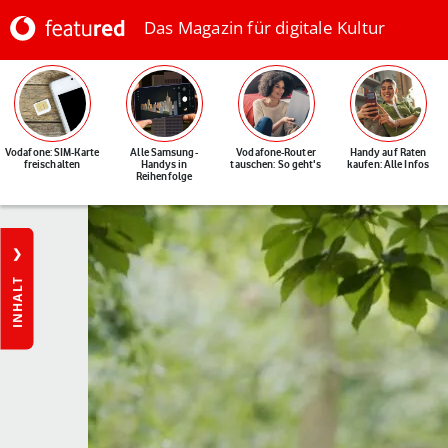
Das Magazin für digitale Kultur
Vodafone: SIM-Karte
Alle Samsung-
Vodafone-Router
Handy auf Raten
freischalten
Handys in
tauschen: So geht's
kaufen: Alle Infos
Reihenfolge
INHALT