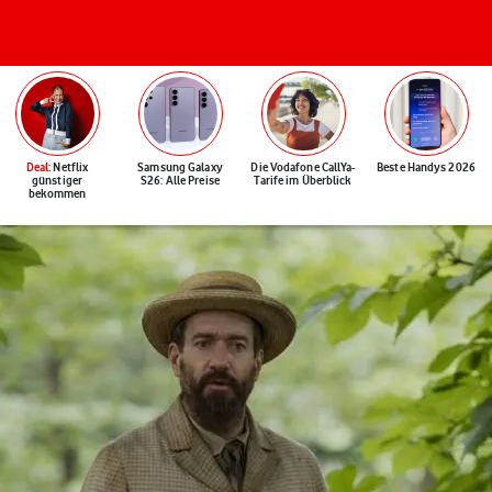
Deal
: Netflix
Samsung Galaxy
Die Vodafone CallYa-
Beste Handys 2026
günstiger
S26: Alle Preise
Tarife im Überblick
bekommen