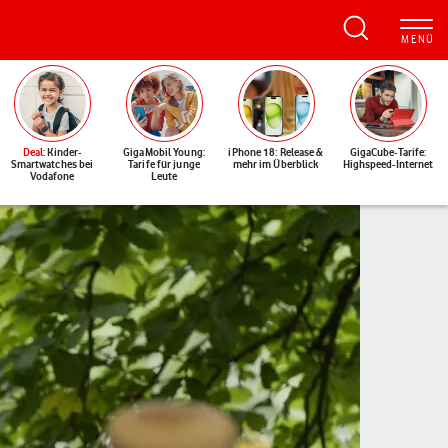
Deal
: Kinder-
GigaMobil Young:
iPhone 18: Release &
GigaCube-Tarife:
Smartwatches bei
Tarife für junge
mehr im Überblick
Highspeed-Internet
Vodafone
Leute