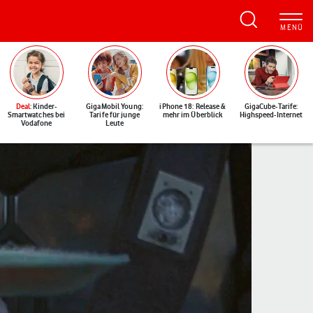
Deal
: Kinder-
GigaMobil Young:
iPhone 18: Release &
GigaCube-Tarife:
Smartwatches bei
Tarife für junge
mehr im Überblick
Highspeed-Internet
Vodafone
Leute