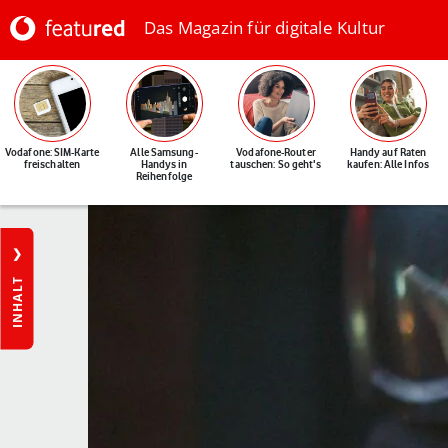
Das Magazin für digitale Kultur
Vodafone: SIM-Karte
Alle Samsung-
Vodafone-Router
Handy auf Raten
freischalten
Handys in
tauschen: So geht's
kaufen: Alle Infos
Reihenfolge
INHALT