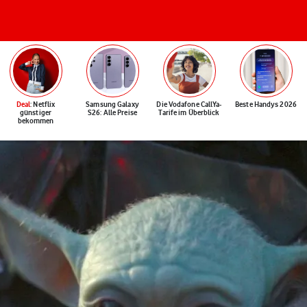
Deal
: Netflix
Samsung Galaxy
Die Vodafone CallYa-
Beste Handys 2026
günstiger
S26: Alle Preise
Tarife im Überblick
bekommen