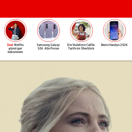
Deal
: Netflix
Samsung Galaxy
Die Vodafone CallYa-
Beste Handys 2026
günstiger
S26: Alle Preise
Tarife im Überblick
bekommen