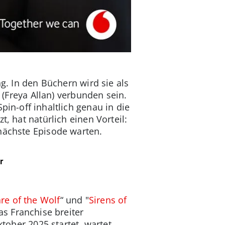
ng. In den Büchern wird sie als
 (Freya Allan) verbunden sein.
pin-off inhaltlich genau in die
t, hat natürlich einen Vorteil:
nächste Episode warten.
r
re of the Wolf
“ und "
Sirens of
as Franchise breiter
ktober 2025 startet, wartet