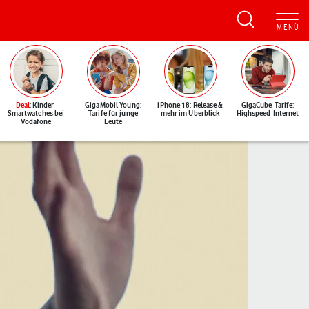
Deal
: Kinder-
GigaMobil Young:
iPhone 18: Release &
GigaCube-Tarife:
Smartwatches bei
Tarife für junge
mehr im Überblick
Highspeed-Internet
Vodafone
Leute