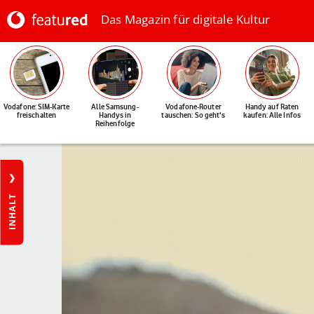
Das Magazin für digitale Kultur
Vodafone: SIM-Karte
Alle Samsung-
Vodafone-Router
Handy auf Raten
freischalten
Handys in
tauschen: So geht's
kaufen: Alle Infos
Reihenfolge
INHALT