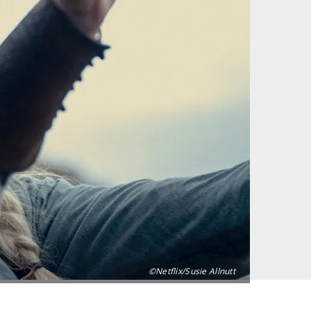
©Netflix/Susie Allnutt