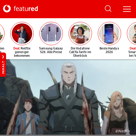
ten
Deal
: Netflix
Samsung Galaxy
Die Vodafone
Beste Handys
Deal
e
günstiger
S26: Alle Preise
CallYa-Tarife im
2026
Smar
bekommen
Überblick
bei 
INHALT
©Netflix