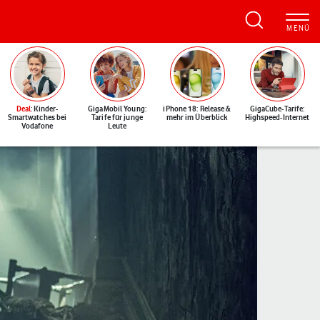
Deal
: Kinder-
GigaMobil Young:
iPhone 18: Release &
GigaCube-Tarife:
Smartwatches bei
Tarife für junge
mehr im Überblick
Highspeed-Internet
Vodafone
Leute