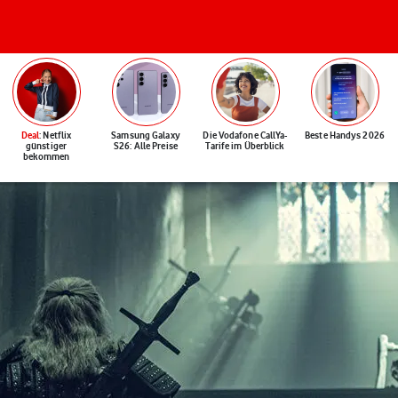
Deal
: Netflix
Samsung Galaxy
Die Vodafone CallYa-
Beste Handys 2026
günstiger
S26: Alle Preise
Tarife im Überblick
bekommen