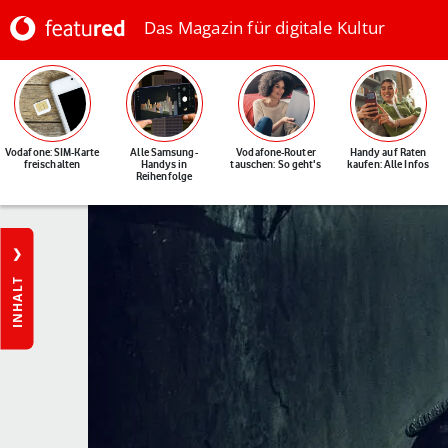
Das Magazin für digitale Kultur
Vodafone: SIM-Karte
Alle Samsung-
Vodafone-Router
Handy auf Raten
freischalten
Handys in
tauschen: So geht's
kaufen: Alle Infos
Reihenfolge
INHALT