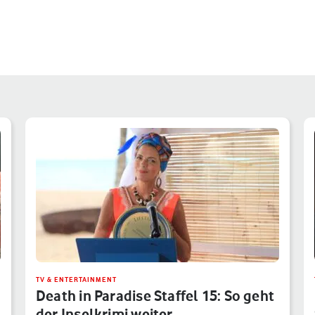
TV & ENTERTAINMENT
Death in Paradise Staffel 15: So geht
der Inselkrimi weiter