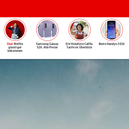
Deal
: Netflix
Samsung Galaxy
Die Vodafone CallYa-
Beste Handys 2026
günstiger
S26: Alle Preise
Tarife im Überblick
bekommen