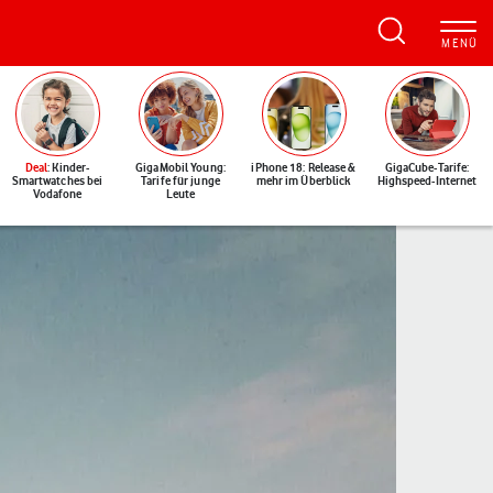
Deal
: Kinder-
GigaMobil Young:
iPhone 18: Release &
GigaCube-Tarife:
Smartwatches bei
Tarife für junge
mehr im Überblick
Highspeed-Internet
Vodafone
Leute