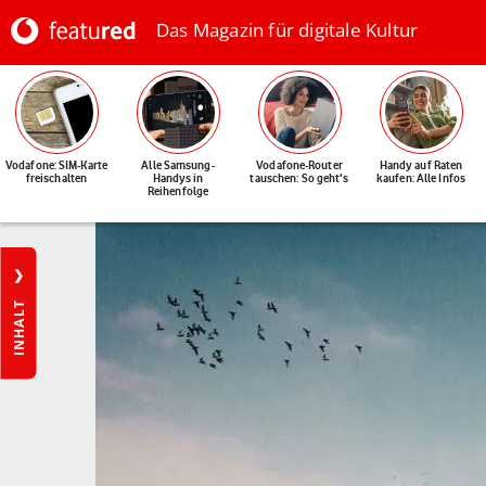
Das Magazin für digitale Kultur
Vodafone: SIM-Karte
Alle Samsung-
Vodafone-Router
Handy auf Raten
freischalten
Handys in
tauschen: So geht's
kaufen: Alle Infos
Reihenfolge
INHALT