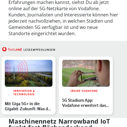
Erfahrungen machen kannst, siehst Du ab jetzt
online auf der 5G-Netzkarte von Vodafone.
Kunden, Journalisten und Interessierte können hier
jederzeit nachvollziehen, in welchen Städten und
Gemeinden 5G verfügbar ist und wo neue
Standorte eingerichtet wurden.
red
featu
LESEEMPFEHLUNGEN
INNOVATION &
INSIDE VODAFONE
TECHNOLOGIE
5G Stadium App:
Mit Giga 5G+ in die
Vodafone erweitert das
Gigabit-Zukunft: Was das
Fußball-Erlebnis mit
Echtzeit-Netz möglic…
Augme…
Maschinennetz Narrowband IoT