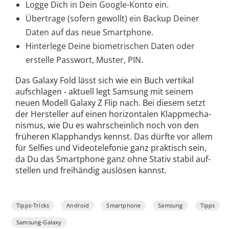
Logge Dich in Dein Google-Konto ein.
Übertrage (sofern gewollt) ein Backup Deiner
Daten auf das neue Smartphone.
Hinterlege Deine biometrischen Daten oder
erstelle Passwort, Muster, PIN.
Das Galaxy Fold lässt sich wie ein Buch ver­tikal
aufschlagen - aktuell legt Samsung mit seinem
neuen Modell Galaxy Z Flip nach. Bei diesem set­zt
der Her­steller auf einen hor­i­zon­tal­en Klapp­mech­a­
nis­mus, wie Du es wahrschein­lich noch von den
früheren Klap­phandys kennst. Das dürfte vor allem
für Self­ies und Videotele­fonie ganz prak­tisch sein,
da Du das Smart­phone ganz ohne Sta­tiv sta­bil auf­
stellen und frei­händig aus­lösen kannst.
Tipps-Tricks
Android
Smartphone
Samsung
Tipps
Samsung-Galaxy