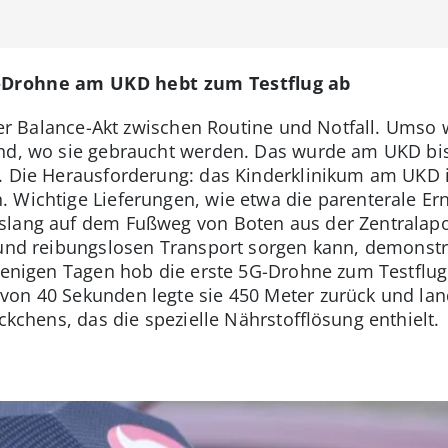
G-Drohne am UKD hebt zum Testflug ab
iger Balance-Akt zwischen Routine und Notfall. Umso w
ind, wo sie gebraucht werden. Das wurde am UKD b
. Die Herausforderung: das Kinderklinikum am UKD is
 Wichtige Lieferungen, wie etwa die parenterale Ern
islang auf dem Fußweg von Boten aus der Zentralapo
 und reibungslosen Transport sorgen kann, demonstr
 wenigen Tagen hob die erste 5G-Drohne zum Testflu
von 40 Sekunden legte sie 450 Meter zurück und lan
äckchens, das die spezielle Nährstofflösung enthielt.