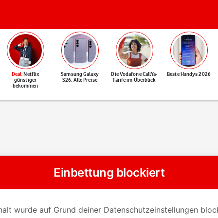
Deal
: Netflix
Samsung Galaxy
Die Vodafone CallYa-
Beste Handys 2026
günstiger
S26: Alle Preise
Tarife im Überblick
bekommen