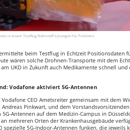
mals in einem Testflug Nährstoff-Lösungen für Frühchen.
mittelte beim Testflug in Echtzeit Positionsdaten f
ute wären solche Drohnen-Transporte mit dem Echtz
am UKD in Zukunft auch Medikamente schnell und e
and: Vodafone aktiviert 5G-Antennen
t Vodafone CEO Ametsreiter gemeinsam mit dem Wir
. Andreas Pinkwart, und dem Vorstandsvorsitzenden 
en 5G-Antennen auf dem Medizin-Campus in Düsseldorf
an mehreren Orten der Krankenhausgebäude verfügb
0 spezielle 5G-Indoor-Antennen funken, die jeweils 