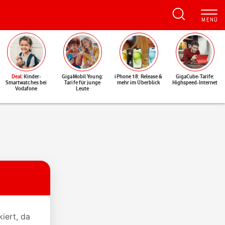
Deal
: Kinder-
GigaMobil Young:
iPhone 18: Release &
GigaCube-Tarife:
Smartwatches bei
Tarife für junge
mehr im Überblick
Highspeed-Internet
Vodafone
Leute