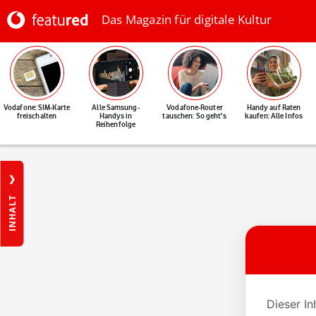
Das Magazin für digitale Kultur
Vodafone: SIM-Karte
Alle Samsung-
Vodafone-Router
Handy auf Raten
freischalten
Handys in
tauschen: So geht's
kaufen: Alle Infos
Reihenfolge
INHALT